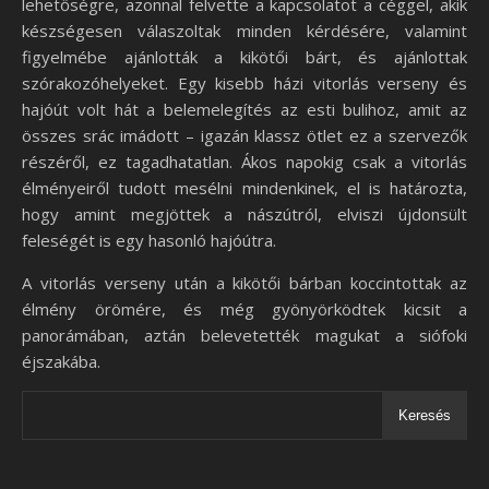
lehetőségre, azonnal felvette a kapcsolatot a céggel, akik
készségesen válaszoltak minden kérdésére, valamint
figyelmébe ajánlották a kikötői bárt, és ajánlottak
szórakozóhelyeket. Egy kisebb házi vitorlás verseny és
hajóút volt hát a belemelegítés az esti bulihoz, amit az
összes srác imádott – igazán klassz ötlet ez a szervezők
részéről, ez tagadhatatlan. Ákos napokig csak a vitorlás
élményeiről tudott mesélni mindenkinek, el is határozta,
hogy amint megjöttek a nászútról, elviszi újdonsült
feleségét is egy hasonló hajóútra.
A vitorlás verseny után a kikötői bárban koccintottak az
élmény örömére, és még gyönyörködtek kicsit a
panorámában, aztán belevetették magukat a siófoki
éjszakába.
Keresés