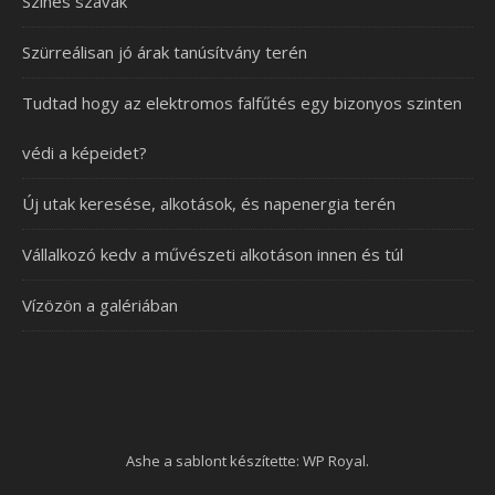
Színes szavak
Szürreálisan jó árak tanúsítvány terén
Tudtad hogy az elektromos falfűtés egy bizonyos szinten
védi a képeidet?
Új utak keresése, alkotások, és napenergia terén
Vállalkozó kedv a művészeti alkotáson innen és túl
Vízözön a galériában
Ashe a sablont készítette:
WP Royal
.