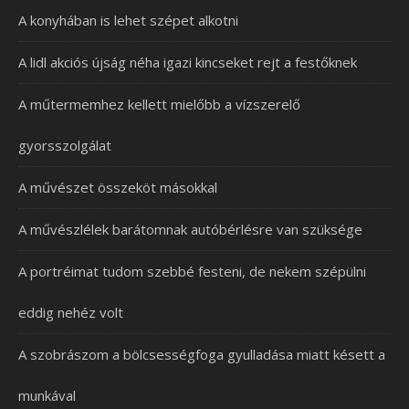
A konyhában is lehet szépet alkotni
A lidl akciós újság néha igazi kincseket rejt a festőknek
A műtermemhez kellett mielőbb a vízszerelő
gyorsszolgálat
A művészet összeköt másokkal
A művészlélek barátomnak autóbérlésre van szüksége
A portréimat tudom szebbé festeni, de nekem szépülni
eddig nehéz volt
A szobrászom a bölcsességfoga gyulladása miatt késett a
munkával