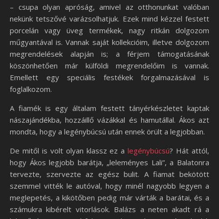
– csupa olyan apróság, amivel az otthonunkat valóban
nekünk tetszővé varázsolhatjuk. Ezek mind kézzel festett
porcelán vagy üveg termékek, nagy ritkán dolgozom
műgyantával is. Vannak saját kollekcióim, illetve dolgozom
megrendelések alapján is; a férjem támogatásának
köszönhetően már külföldi megrendelőim is vannak.
Emellett egy speciális festékek forgalmazásával is
foglalkozom.
A fiamék is egy általam festett tányérkészletet kaptak
nászajándékba, hozzáillő vázákkal és hamutállal. Ákos azt
mondta, hogy a legénybúcsú után ennek örült a legjobban.
De mitől is volt olyan klassz ez a
legénybúcsú
? Hát attól,
hogy Ákos legjobb barátja, „leleményes Lali”, a Balatonra
tervezte, szervezte az egész bulit. A fiamat bekötött
szemmel vitték le autóval, hogy minél nagyobb legyen a
meglepetés, a kikötőben pedig már várták a barátai, és a
számukra kibérelt vitorlások. Balázs a neten akadt rá a