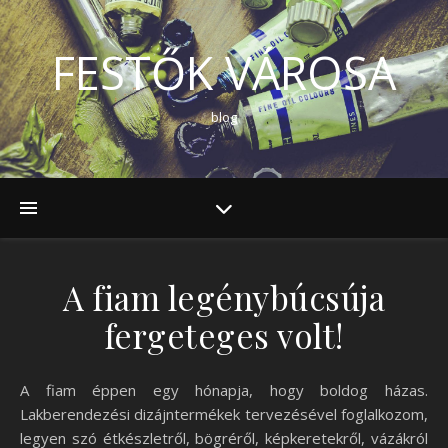
FESTŐK VÁROSA
blog
A fiam legénybúcsúja
fergeteges volt!
A fiam éppen egy hónapja, hogy boldog házas.
Lakberendezési dizájntermékek tervezésével foglalkozom,
legyen szó étkészletről, bögréről, képkeretekről, vázákról