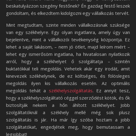
beskatulyázzon szegény festőnek? Én gazdag festő leszek
gondoltam, és elkezdtem kidolgozni egy vállalkozás tervét.
Mint megtudtam, szinte minden vállalkozásnak szüksége
van egy székhelyre. Egy olyan ingatlanra, amely úgy van
bejelentve, mint a vállalkozói tevékenység központja. Ez
lehet a saját lakásom, – nem jó ötlet, majd leírom miért –
lehet egy ismerősöm ingatlana, ha hivatalosan nyilatkozik
arról, hogy a székhelyet ő szolgáltatja – szintén
buktatókkal teli megoldás. Vehetek akár egy irodát, amit
kinevezek székhelynek, de ez költséges, és fölösleges
megoldás ilyen kis vállalkozás esetén. Az optimális
megoldás tehát a
székhelyszolgáltatás
. Ez annyit tesz,
hogy a székhelyszolgáltató céggel szerződést kötök, és ők
biztosítják nekem a hőn áhított székhelyet. Jobb
szolgáltatóknál a székhely mellé még sok plusz
szolgáltatás is jár. Ha már így szóba hoztam a jobb
szolgáltatókat, engedjétek meg, hogy bemutassam a
legjobbat!