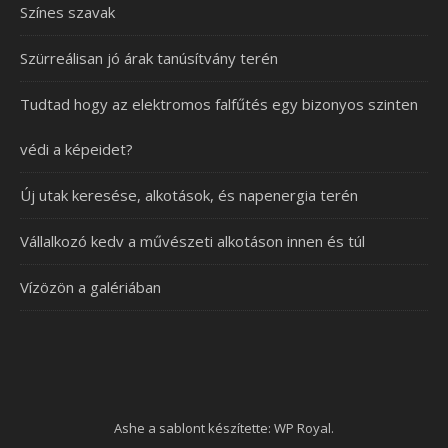
Színes szavak
Szürreálisan jó árak tanúsítvány terén
Tudtad hogy az elektromos falfűtés egy bizonyos szinten
védi a képeidet?
Új utak keresése, alkotások, és napenergia terén
Vállalkozó kedv a művészeti alkotáson innen és túl
Vízözön a galériában
Ashe a sablont készítette:
WP Royal
.