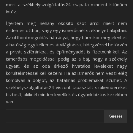
mert a székhelyszolgáltatás24 csapata mindent kitűnően
intéz.
Ígértem még néhány okosító szót arról miért nem
érdemes otthon, vagy egy ismerősnél székhelyet alapítani.
Az otthoni megoldás hátrányai, hogy bármikor megjelenhet
a hatóság egy kellemes átvilágításra, hidegvérrel betörvén
a privát szféránkba, és építményadót is fizetnünk kell. Az
ismerősös megoldással pedig az a baj, hogy a székhely
ügyeit, és az oda érkező hivatalos leveleket nagy
körültekintéssel kell kezelni. Ha az ismerős nem veszi elég
komolyan a dolgot, az hatalmas problémákat szülhet. A
székhelyszolgáltatás24 viszont tapasztalt szakembereket
biztosít, akiknél minden levelünk és ügyünk biztos kezekben
van.
Keresés