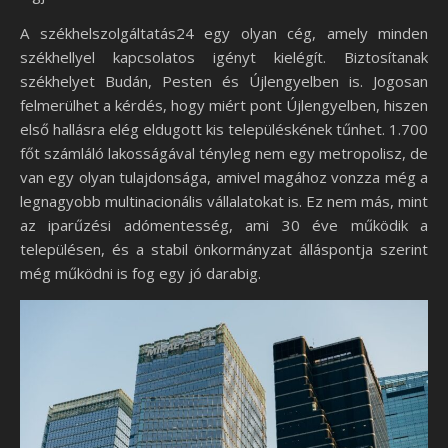
A székhelszolgáltatás24 egy olyan cég, amely minden
székhellyel kapcsolatos igényt kielégít. Biztosítanak
székhelyet Budán, Pesten és Újlengyelben is. Jogosan
felmerülhet a kérdés, hogy miért pont Újlengyelben, hiszen
első hallásra elég eldugott kis településkének tűnhet. 1.700
főt számláló lakosságával tényleg nem egy metropolisz, de
van egy olyan tulajdonsága, amivel magához vonzza még a
legnagyobb multinacionális vállalatokat is. Ez nem más, mint
az iparűzési adómentesség, ami 30 éve működik a
településen, és a stabil önkormányzat álláspontja szerint
még működni is fog egy jó darabig.