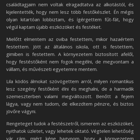
családtagjaim nem voltak elragadtatva az alkotástól, és
kijelentették, hogy nem lesz több festőkészlet. Én mégis
olyan kitartóan lobbiztam, és ígérgettem fűt-fát, hogy
végül kaptam újabb eszközöket és festéket.
Mielőtt elmentem az oviba festettem, mikor hazaértem
festettem. Jött az általános iskola, ott is festettem,
gimiben is festettem. A környezetem biztosított afelől,
hogy festéstőként nem fogok megélni, de megvontam a
vállam, és művészeti egyetemre mentem.
Lila ködös álmokat szövögettem arról, milyen romantikus
lesz szegény festőként élni és meghalni, de a harmadik
szemeszterben valami megváltozott. Benőtt a fejem
lágya, vagy nem tudom, de elkezdtem pénzre, és biztos
jövőre vágyni.
Rengeteget tudok a festészetről, ismerem az eszközöket,
nyithatok üzletet, vagy lehetek oktató. Végtelen lehetőség
vár rám, miért kéne hagynom, hogy a környezetem