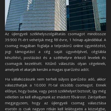
Az újlengyeli székhelyszolgáltatás csomagot mindössze
39.900 Ft-ért vehetjük meg fél évre, 1 hónap ajándékkal. A
csomag magában foglalja a teljeskörű online ügyintézést,
jogi támogatást a cég saját ügyvédjével, cégtábla
készítést, postázást és a székhelyre érkező levelek és
csomagok kezelését. Kitűnő választás olyan cégeknek,
amelyek el akarják kerülni a magas iparűzési adót.
Ha vállalkozásunk nem terheli súlyos iparűzési adó, akkor
választhatjuk a 10.000 Ft-tal olcsóbb csomagot. Ennek
előnye, hogy budai, vagy pesti székhelyet biztosít, így még
véletlen se kell elhagynunk az imádott fővárost. Zárójelben
megjegyzem, hogy az újlengyeli csomag választása
esetén is csak nagyon ritkán kell lelátogatni a községbe,