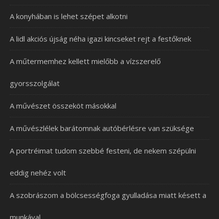
A konyhában is lehet szépet alkotni
A lidl akciós újság néha igazi kincseket rejt a festőknek
A műtermemhez kellett mielőbb a vízszerelő
gyorsszolgálat
A művészet összeköt másokkal
A művészlélek barátomnak autóbérlésre van szüksége
A portréimat tudom szebbé festeni, de nekem szépülni
eddig nehéz volt
A szobrászom a bölcsességfoga gyulladása miatt késett a
munkával