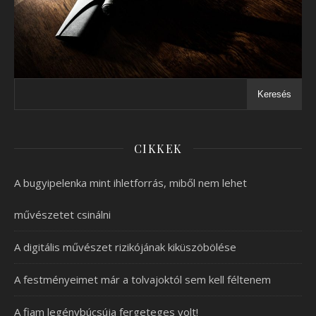
Keresés
CIKKEK
A bugyipelenka mint ihletforrás, miből nem lehet
művészetet csinálni
A digitális művészet rizikójának kiküszöbölése
A festményeimet már a tolvajoktól sem kell féltenem
A fiam legénybúcsúja fergeteges volt!