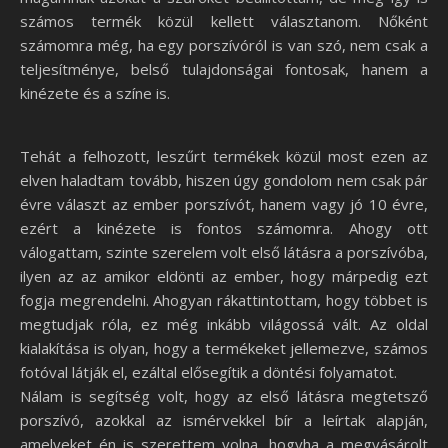
számos termék közül kellett választanom. Nőként
számomra még, ha egy porszívóról is van szó, nem csak a
teljesítménye, belső tulajdonságai fontosak, hanem a
kinézete és a színe is.
Tehát a felhozott, leszűrt termékek közül most ezen az
elven haladtam tovább, hiszen úgy gondolom nem csak pár
évre választ az ember porszívót, hanem vagy jó 10 évre,
ezért a kinézete is fontos számomra. Ahogy ott
válogattam, szinte szerelem volt első látásra a porszívóba,
ilyen az az amikor eldönti az ember, hogy márpedig ezt
fogja megrendelni. Ahogyan rákattintottam, hogy többet is
megtudjak róla, ez még inkább világossá vált. Az oldal
kialakítása is olyan, hogy a termékeket jellemezve, számos
fotóval látják el, ezáltal elősegítik a döntési folyamatot.
Nálam is segítség volt, hogy az első látásra megtetsző
porszívó, azokkal az ismérvekkel bír a leírtak alapján,
amelyeket én is szerettem volna, hogyha a megvásárolt