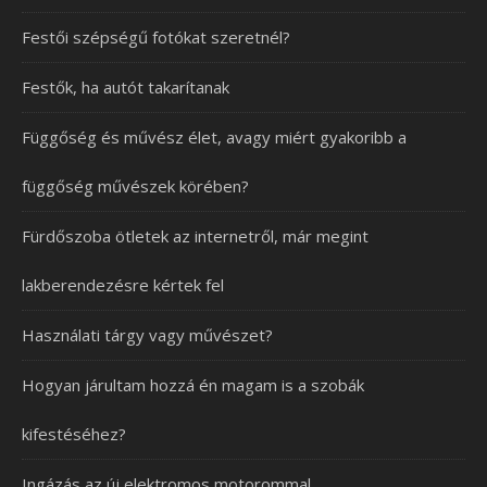
Festői szépségű fotókat szeretnél?
Festők, ha autót takarítanak
Függőség és művész élet, avagy miért gyakoribb a
függőség művészek körében?
Fürdőszoba ötletek az internetről, már megint
lakberendezésre kértek fel
Használati tárgy vagy művészet?
Hogyan járultam hozzá én magam is a szobák
kifestéséhez?
Ingázás az új elektromos motorommal