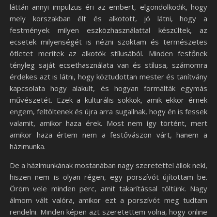
láttán annyi impulzus éri az embert, elgondolkodik, hogy
mely korszakban élt és alkotott, jó látni, hogy a
festmények milyen eszközhasználattal készültek, az
ecsetek milyenségét is nézni szoktam és természetes
ötletet merítek az alkotók stílusából. Minden festőnek
tényleg saját ecsethasználata van és stílusa, számomra
érdekes azt is látni, hogy köztudottan mester és tanítvány
kapcsolata hogy alakult, és hogyan formálták egymás
művészetét. Ezek a kulturális sokkok, amik ekkor érnek
engem, feltöltenek és újra arra sugallnak, hogy én is fessek
valamit, amikor haza érek. Most nem így történt, mert
amikor haza értem nem a festővászon várt, hanem a
házimunka.
De a házimunkának mostanában nagy szeretettel állok neki,
hiszen nem is olyan régen, egy porszívót újítottam be.
Öröm vele minden perc, amit takarítással töltünk. Nagy
álmom vált valóra, amikor ezt a porszívót meg tudtam
rendelni. Minden képen azt szeretettem volna, hogy online