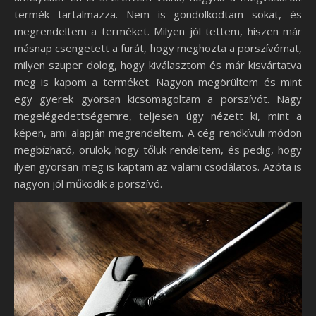
termék tartalmazza. Nem is gondolkodtam sokat, és
megrendeltem a terméket. Milyen jól tettem, hiszen már
másnap csengetett a furát, hogy meghozta a porszívómat,
milyen szuper dolog, hogy kiválasztom és már kisvártatva
meg is kapom a terméket. Nagyon megörültem és mint
egy gyerek gyorsan kicsomagoltam a porszívót. Nagy
megelégedettségemre, teljesen úgy nézett ki, mint a
képen, ami alapján megrendeltem. A cég rendkívüli módon
megbízható, örülök, hogy tőlük rendeltem, és pedig, hogy
ilyen gyorsan meg is kaptam az valami csodálatos. Azóta is
nagyon jól működik a porszívó.