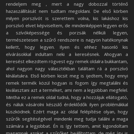
rendeljem meg , mert a nagy dobozzal történő
hazaszállítását nem tudtam megoldani. De első körben
milyen porszívót is szerettem volna, kis lakáshoz kis
porszívó elvet képviseltem, de mindenképpen legyen erős
a szívóképessége és porzsák nélküli legyen,
természetesen a szűrő rendszere is nagyon hatékonynak
kellett, hogy legyen. Ilyen és ehhez hasonló kis
elvárásokkal indultam neki a keresésnek. Ahogyan a
keresést elkezdtem rögvest egy remek oldalra bukkantam,
ahol nagyon nagy választékban találtam rá a porszívó
kínálatukra. Első körben kicsit meg is ijedtem, hogy ennyi
remek termék közül hogyan is fogom így megtalálni és
kiválasztani azt a terméket, ami nem a legjobban megfelel.
Mintha ez a remek oldal tudná, hogy a hozzájuk ellátogató,
és náluk vásárolni készülő érdeklődők ilyen problémákkal
küszködnek. Ezért maga az oldal felépítése olyan, hogy
szűrők segítéségével mindenki meg tudja találni a maga
számára a legjobbat. Én is így tettem, amit kigondoltam
magamnak azokat a szűrőket beállítottam, de még így is