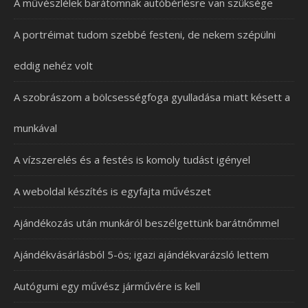
A művészlélek barátomnak autóbérlésre van szüksége
A portréimat tudom szebbé festeni, de nekem szépülni
eddig nehéz volt
A szobrászom a bölcsességfoga gyulladása miatt késett a
munkával
A vízszerelés és a festés is komoly tudást igényel
A weboldal készítés is egyfajta művészet
Ajándékozás után munkáról beszélgettünk barátnőmmel
Ajándékvásárlásból 5-ös; igazi ajándékvarázsló lettem
Autógumi egy művész járművére is kell