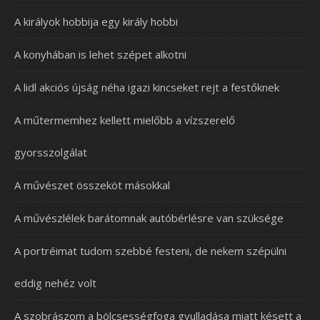
A királyok hobbija egy király hobbi
A konyhában is lehet szépet alkotni
A lidl akciós újság néha igazi kincseket rejt a festőknek
A műtermemhez kellett mielőbb a vízszerelő
gyorsszolgálat
A művészet összeköt másokkal
A művészlélek barátomnak autóbérlésre van szüksége
A portréimat tudom szebbé festeni, de nekem szépülni
eddig nehéz volt
A szobrászom a bölcsességfoga gyulladása miatt késett a