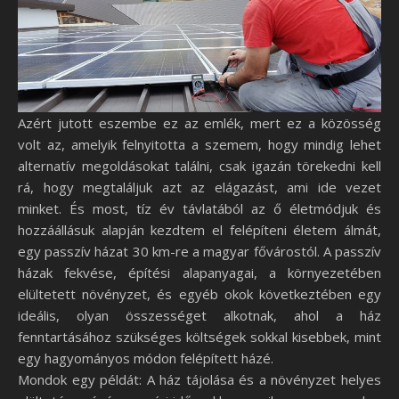
Azért jutott eszembe ez az emlék, mert ez a közösség
volt az, amelyik felnyitotta a szemem, hogy mindig lehet
alternatív megoldásokat találni, csak igazán törekedni kell
rá, hogy megtaláljuk azt az elágazást, ami ide vezet
minket. És most, tíz év távlatából az ő életmódjuk és
hozzáállásuk alapján kezdtem el felépíteni életem álmát,
egy passzív házat 30 km-re a magyar fővárostól. A passzív
házak fekvése, építési alapanyagai, a környezetében
elültetett növényzet, és egyéb okok következtében egy
ideális, olyan összességet alkotnak, ahol a ház
fenntartásához szükséges költségek sokkal kisebbek, mint
egy hagyományos módon felépített házé.
Mondok egy példát: A ház tájolása és a növényzet helyes