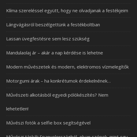
Klíma szereléssel együtt, hogy ne olvadjanak a festékjeim
Lángvágásról beszélgettünk a festékboltban
Lassan üvegfestésre sem lesz szükség
Mandulaolaj ár – akár a nap kérdése is lehetne
Modern művészetek és modern, elektromos vízmelegítők
Motorgumi árak – ha konkrétumok érdekelnének…
Művészeti alkotásból egyedi pólókészítés? Nem
lehetetlen!
Művészi fotók a selfie box segítségével
Művészi táskák Spanyolországból, olyan szépek, mint egy