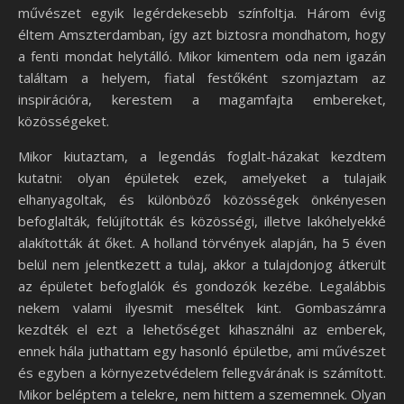
művészet egyik legérdekesebb színfoltja. Három évig
éltem Amszterdamban, így azt biztosra mondhatom, hogy
a fenti mondat helytálló. Mikor kimentem oda nem igazán
találtam a helyem, fiatal festőként szomjaztam az
inspirációra, kerestem a magamfajta embereket,
közösségeket.
Mikor kiutaztam, a legendás foglalt-házakat kezdtem
kutatni: olyan épületek ezek, amelyeket a tulajaik
elhanyagoltak, és különböző közösségek önkényesen
befoglalták, felújították és közösségi, illetve lakóhelyekké
alakították át őket. A holland törvények alapján, ha 5 éven
belül nem jelentkezett a tulaj, akkor a tulajdonjog átkerült
az épületet befoglalók és gondozók kezébe. Legalábbis
nekem valami ilyesmit meséltek kint. Gombaszámra
kezdték el ezt a lehetőséget kihasználni az emberek,
ennek hála juthattam egy hasonló épületbe, ami művészet
és egyben a környezetvédelem fellegvárának is számított.
Mikor beléptem a telekre, nem hittem a szememnek. Olyan