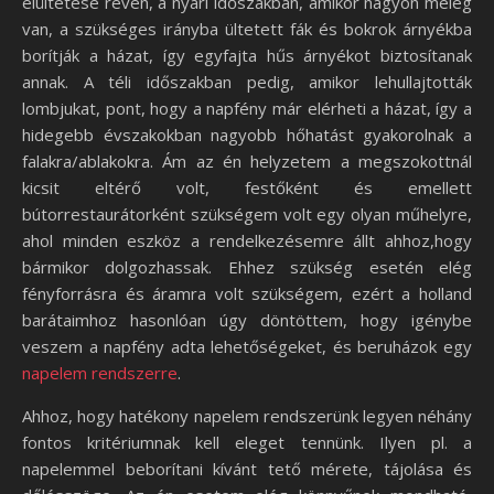
elültetése révén, a nyári időszakban, amikor nagyon meleg
van, a szükséges irányba ültetett fák és bokrok árnyékba
borítják a házat, így egyfajta hűs árnyékot biztosítanak
annak. A téli időszakban pedig, amikor lehullajtották
lombjukat, pont, hogy a napfény már elérheti a házat, így a
hidegebb évszakokban nagyobb hőhatást gyakorolnak a
falakra/ablakokra. Ám az én helyzetem a megszokottnál
kicsit eltérő volt, festőként és emellett
bútorrestaurátorként szükségem volt egy olyan műhelyre,
ahol minden eszköz a rendelkezésemre állt ahhoz,hogy
bármikor dolgozhassak. Ehhez szükség esetén elég
fényforrásra és áramra volt szükségem, ezért a holland
barátaimhoz hasonlóan úgy döntöttem, hogy igénybe
veszem a napfény adta lehetőségeket, és beruházok egy
napelem rendszerre
.
Ahhoz, hogy hatékony napelem rendszerünk legyen néhány
fontos kritériumnak kell eleget tennünk. Ilyen pl. a
napelemmel beborítani kívánt tető mérete, tájolása és