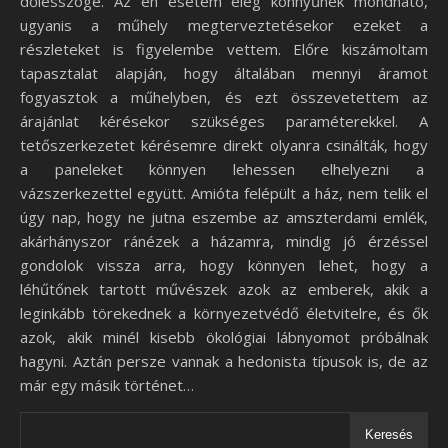
dőlésszöge. Az én esetem elég könnyűnek mondható,
ugyanis a műhely megterveztetésekor ezeket a
részleteket is figyelembe vettem. Előre kiszámoltam
tapasztalat alapján, hogy általában mennyi áramot
fogyasztok a műhelyben, és ezt összevetettem az
árajánlat kérésekor szükséges paraméterekkel. A
tetőszerkezetet kérésemre direkt olyanra csinálták, hogy
a paneleket könnyen lehessen elhelyezni a
vázszerkezettel együtt. Amióta felépült a ház, nem telik el
úgy nap, hogy ne jutna eszembe az amszterdami emlék,
akárhányszor ránézek a házamra, mindig jó érzéssel
gondolok vissza arra, hogy könnyen lehet, hogy a
léhűtőnek tartott művészek azok az emberek, akik a
leginkább törekednek a környezetvédő életvitelre, és ők
azok, akik minél kisebb ökológiai lábnyomot próbálnak
hagyni. Aztán persze vannak a hedonista típusok is, de az
már egy másik történet…
Keresés