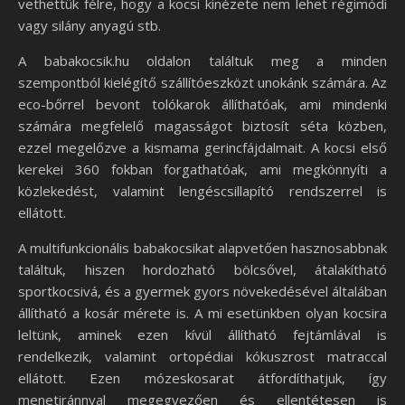
vethettük félre, hogy a kocsi kinézete nem lehet régimódi
vagy silány anyagú stb.
A babakocsik.hu oldalon találtuk meg a minden
szempontból kielégítő szállítóeszközt unokánk számára. Az
eco-bőrrel bevont tolókarok állíthatóak, ami mindenki
számára megfelelő magasságot biztosít séta közben,
ezzel megelőzve a kismama gerincfájdalmait. A kocsi első
kerekei 360 fokban forgathatóak, ami megkönnyíti a
közlekedést, valamint lengéscsillapító rendszerrel is
ellátott.
A multifunkcionális babakocsikat alapvetően hasznosabbnak
találtuk, hiszen hordozható bölcsővel, átalakítható
sportkocsivá, és a gyermek gyors növekedésével általában
állítható a kosár mérete is. A mi esetünkben olyan kocsira
leltünk, aminek ezen kívül állítható fejtámlával is
rendelkezik, valamint ortopédiai kókuszrost matraccal
ellátott. Ezen mózeskosarat átfordíthatjuk, így
menetiránnyal megegyezően és ellentétesen is