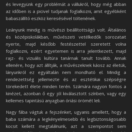
és levegyünk egy problémát a vállukról, hogy még abban
az időben is a picivel tudjanak foglalkozni, amit egyébként
babaszállító eszköz keresésével töltenének.
Leányunk mindig is művészi beállítottságú volt. Általános
és középiskolákban, művészeti vetélkedők sorozatait
nyerte, majd később festészettel szeretett volna
foglalkozni, ezért egyetemen is arra jelentkezett, majd
rajz- és vizuális kultúra tanárnak tanult tovább. Annak
ellenére, hogy azt állítják, a művészeknek káosz az életük,
lányunkról ez egyáltalán nem mondható el. Mindig a
rendezettség jellemezte és az esztétikai szépségre
törekedett élete minden terén. Számára nagyon fontos a
kinézet, azonban ő egy jól kiválasztott színben, vagy egy
kellemes tapintású anyagban óriási örömét leli.
Nagy fába vágtuk a fejszénket, ugyanis amellett, hogy a
baba számára a legkényelmesebb és legbiztonságosabb
kocsit kellett megtalálnunk, azt a szempontot sem