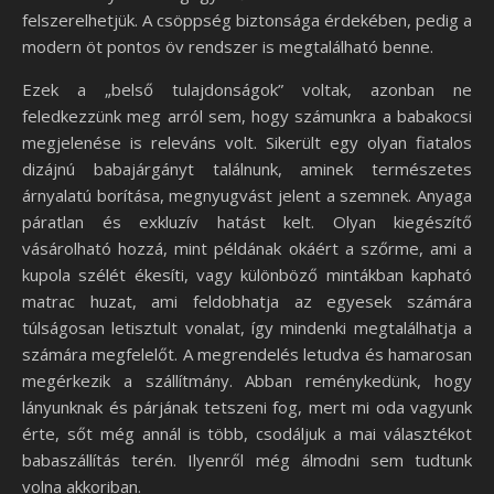
felszerelhetjük. A csöppség biztonsága érdekében, pedig a
modern öt pontos öv rendszer is megtalálható benne.
Ezek a „belső tulajdonságok” voltak, azonban ne
feledkezzünk meg arról sem, hogy számunkra a babakocsi
megjelenése is releváns volt. Sikerült egy olyan fiatalos
dizájnú babajárgányt találnunk, aminek természetes
árnyalatú borítása, megnyugvást jelent a szemnek. Anyaga
páratlan és exkluzív hatást kelt. Olyan kiegészítő
vásárolható hozzá, mint példának okáért a szőrme, ami a
kupola szélét ékesíti, vagy különböző mintákban kapható
matrac huzat, ami feldobhatja az egyesek számára
túlságosan letisztult vonalat, így mindenki megtalálhatja a
számára megfelelőt. A megrendelés letudva és hamarosan
megérkezik a szállítmány. Abban reménykedünk, hogy
lányunknak és párjának tetszeni fog, mert mi oda vagyunk
érte, sőt még annál is több, csodáljuk a mai választékot
babaszállítás terén. Ilyenről még álmodni sem tudtunk
volna akkoriban.