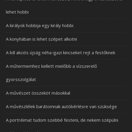
lehet hobbi
A királyok hobbija egy király hobbi
A konyhában is lehet szépet alkotni
A lidl akciós újság néha igazi kincseket rejt a festőknek
A műtermemhez kellett mielőbb a vízszerelő
gyorsszolgálat
A művészet összeköt másokkal
A művészlélek barátomnak autóbérlésre van szüksége
A portréimat tudom szebbé festeni, de nekem szépülni