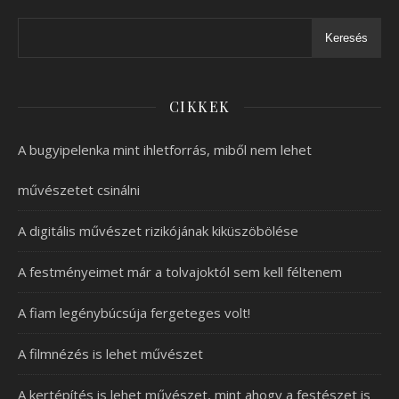
Keresés
CIKKEK
A bugyipelenka mint ihletforrás, miből nem lehet
művészetet csinálni
A digitális művészet rizikójának kiküszöbölése
A festményeimet már a tolvajoktól sem kell féltenem
A fiam legénybúcsúja fergeteges volt!
A filmnézés is lehet művészet
A kertépítés is lehet művészet, mint ahogy a festészet is