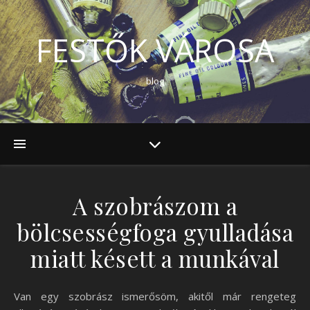
FESTŐK VÁROSA
blog
A szobrászom a
bölcsességfoga gyulladása
miatt késett a munkával
Van egy szobrász ismerősöm, akitől már rengeteg