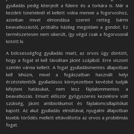
gyulladás pedig kiterjedt a füleire és a torkára is. Már a
kezdeti tüneteknél el kellett volna mennie a fogorvoshoz,
azonban mivel elmondása szerint retteg bármi
beavatkozástól, próbálta házilag megoldani a gondot. Ez
természetesen nem sikerült, így végül csak a fogorvosnál
kötött ki.
A bölcsességfog gyulladás miatt, az orvos úgy döntött,
hogy a fogat el kell távolítani Jácint szájából. Erre viszont
szintén várnia kellett. A fogat gyulladásmentes állapotban
kell kihúzni, mivel a fogászatban használt helyi
érzéstelenítők gyulladásos környezetben kevésbé tudják
kifejteni hatásukat, nem lesz fájdalommentes a
beavatkozás. Emiatt először gyógyszeres kezelésre volt
szükség, Jácint antibiotikumot és fájdalomcsillapítókat
kapott. Az akut gyulladás elmúltával, nyugalmi állapotban
kisebb törődés mellett eltávolította az orvos a problémás
fogat.