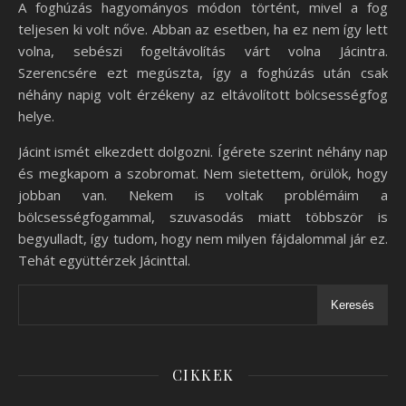
A foghúzás hagyományos módon történt, mivel a fog
teljesen ki volt nőve. Abban az esetben, ha ez nem így lett
volna, sebészi fogeltávolítás várt volna Jácintra.
Szerencsére ezt megúszta, így a foghúzás után csak
néhány napig volt érzékeny az eltávolított bölcsességfog
helye.
Jácint ismét elkezdett dolgozni. Ígérete szerint néhány nap
és megkapom a szobromat. Nem sietettem, örülök, hogy
jobban van. Nekem is voltak problémáim a
bölcsességfogammal, szuvasodás miatt többször is
begyulladt, így tudom, hogy nem milyen fájdalommal jár ez.
Tehát együttérzek Jácinttal.
Keresés
CIKKEK