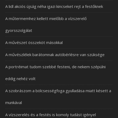
A lidl akciós újság néha igazi kincseket rejt a festőknek
A műtermemhez kellett mielőbb a vízszerelő
gyorsszolgálat
A művészet összeköt másokkal
A művészlélek barátomnak autóbérlésre van szüksége
A portréimat tudom szebbé festeni, de nekem szépülni
eddig nehéz volt
A szobrászom a bölcsességfoga gyulladása miatt késett a
munkával
A vízszerelés és a festés is komoly tudást igényel