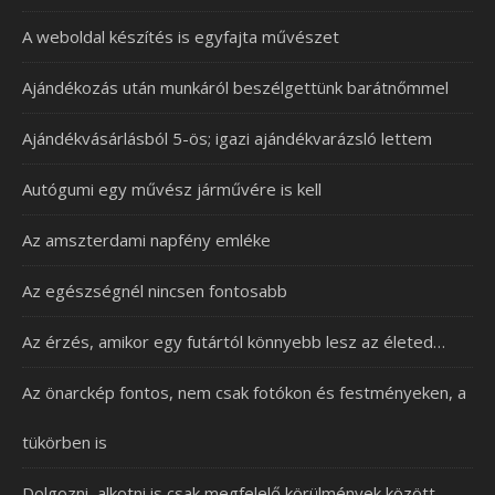
A weboldal készítés is egyfajta művészet
Ajándékozás után munkáról beszélgettünk barátnőmmel
Ajándékvásárlásból 5-ös; igazi ajándékvarázsló lettem
Autógumi egy művész járművére is kell
Az amszterdami napfény emléke
Az egészségnél nincsen fontosabb
Az érzés, amikor egy futártól könnyebb lesz az életed…
Az önarckép fontos, nem csak fotókon és festményeken, a
tükörben is
Dolgozni, alkotni is csak megfelelő körülmények között