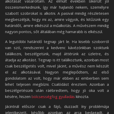
alkotását vásároltam. Az elmúlt években sikerült jól
összeismerkednünk, így már hajlandó nekem, személyre
szabott szobrokat is alkotni. A pasival mindig részletesen
megbeszéljük, hogy mi az, amire vágyok, és kitűzünk egy
határidőt, amire elkészül a műalkotás. A művészem mindig
nagyon pontos, sőt általában még hamarabb is elkészül.
A legutóbbi határidő tegnap járt le. Ha kisebb szoborról
van szó, rendszerint a kedvenc kávézónkban szoktunk
találkozni, beszélgetünk, majd áttérünk az üzletre, és
átadja az alkotást. Tegnap is itt találkoztunk, azonban most
csak beszélgetés volt, mivel Jácint, a művész nem készült
el az alkotásával. Nagyon meglepődtem, az első
gondolatom az volt, hogy már ebben az emberben sem
lehet teljesen megbízni. Csalódást éreztem. Azonban a
beszélgetésünk után ráébredtem, hogy jó oka volt a
késére, hiszen
bölcsességfog gyulladás
kínozta.
Jácintnál először csak a fájó, duzzadt íny problémája
jelentkezett, később azonban az arca bedagadt, a