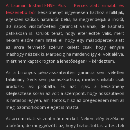
A Laumar InstanTENSE Plus – Percek alatt simább és
feszesebb bőr
készítményt ingyenesen házhoz szállítják,
egészen szűkös határidőn belül, ha megrendeljük a linkről,
30 napos visszafizetési garanciát vállalnak, de kapható
patikákban is. Örülök tehát, hogy elterjedtté válik, mert
nekem elsőre nem hitték el, hogy egy másodpercek alatt
az arcra felvihető szérum kellett csak, hogy ennyire
máshogy nézzek ki. Márpedig ha mindenki így el volt alélva,
miért nem kaptak rögtön a lehetőségen? – kérdeztem.
Az a bizonyos pénzvisszatérítési garancia sem véletlen
találmány. Senki sem panaszkodik rá, mindenki inkább csak
áradozik, aki próbálta. És azt írják, a készítmény
kifejlesztése során az volt a szempont, hogy hosszútávon
is hatásos legyen, ami fontos, hisz az öregedésem nem áll
meg. Szomorkodom eleget is miatta.
Az arcom miatt viszont már nem kell. Nekem elég érzékeny
a bőröm, de meggyőzött az, hogy biztosítottak: a tesztek