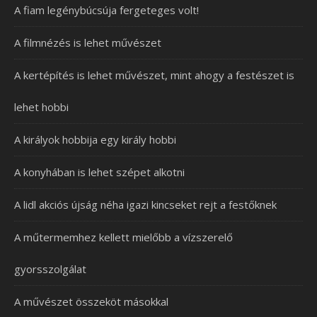
A fiam legénybúcsúja fergeteges volt!
A filmnézés is lehet művészet
A kertépítés is lehet művészet, mint ahogy a festészet is
lehet hobbi
A királyok hobbija egy király hobbi
A konyhában is lehet szépet alkotni
A lidl akciós újság néha igazi kincseket rejt a festőknek
A műtermemhez kellett mielőbb a vízszerelő
gyorsszolgálat
A művészet összeköt másokkal