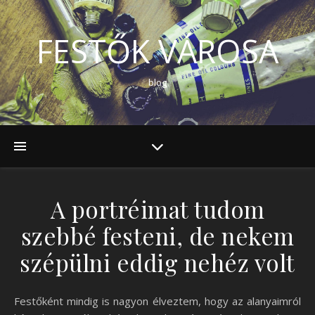
FESTŐK VÁROSA
blog
A portréimat tudom
szebbé festeni, de nekem
szépülni eddig nehéz volt
Festőként mindig is nagyon élveztem, hogy az alanyaimról