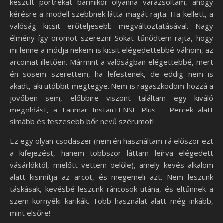
készült portrékat bármikor olyanná varázsoltam, ahogy
kérésre a modell szebbnek látta magát rajta. Ha kellett, a
valóság kicsit erőteljesebb megváltoztatásával. Nagy
élmény így örömöt szerezni! Sokat tűnődtem rajta, hogy
mi lenne a módja nekem is kicsit elégedettebbé válnom, az
arcomat illetően. Mármint a valóságban elégettebbé, mert
én sosem szerettem, ha lefestenek, de eddig nem is
akadt, aki utóbbit megtegye. Nem is ragaszkodom hozzá a
jövőben sem, előbbire viszont találtam egy kiváló
megoldást, a Laumar InstanTENSE Plus – Percek alatt
simább és feszesebb bőr nevű szérumot!
Ez egy olyan csodaszer (nem én használtam rá először ezt
a kifejezést, hanem többször láttam leírva elégedett
vásárlóktól, mielőtt vettem belőle), amely kevés alkalom
alatt kisimítja az arcot, és megemeli azt. Nem leszünk
táskásak, kevésbé leszünk ráncosok utána, és eltűnnek a
szem környéki karikák. Több használat alatt még inkább,
mint elsőre!