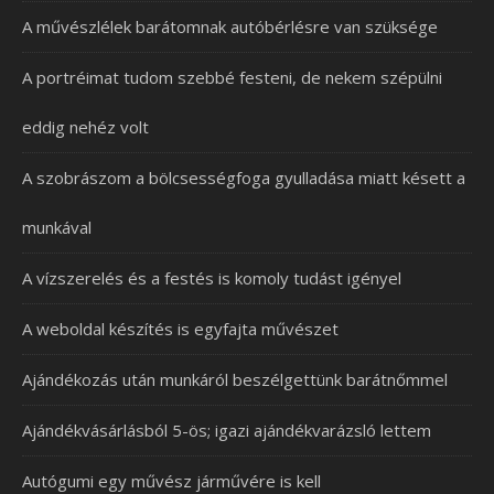
A művészlélek barátomnak autóbérlésre van szüksége
A portréimat tudom szebbé festeni, de nekem szépülni
eddig nehéz volt
A szobrászom a bölcsességfoga gyulladása miatt késett a
munkával
A vízszerelés és a festés is komoly tudást igényel
A weboldal készítés is egyfajta művészet
Ajándékozás után munkáról beszélgettünk barátnőmmel
Ajándékvásárlásból 5-ös; igazi ajándékvarázsló lettem
Autógumi egy művész járművére is kell