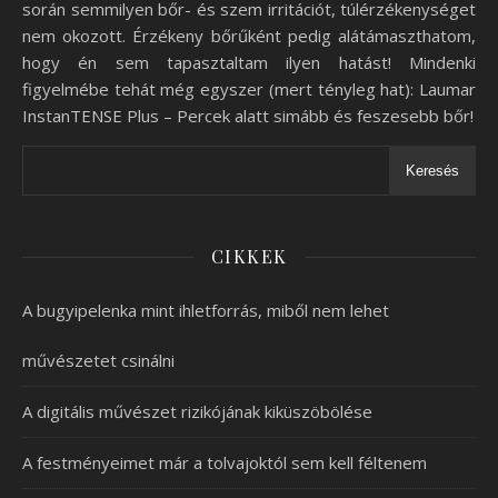
során semmilyen bőr- és szem irritációt, túlérzékenységet
nem okozott. Érzékeny bőrűként pedig alátámaszthatom,
hogy én sem tapasztaltam ilyen hatást! Mindenki
figyelmébe tehát még egyszer (mert tényleg hat): Laumar
InstanTENSE Plus – Percek alatt simább és feszesebb bőr!
Keresés
CIKKEK
A bugyipelenka mint ihletforrás, miből nem lehet
művészetet csinálni
A digitális művészet rizikójának kiküszöbölése
A festményeimet már a tolvajoktól sem kell féltenem