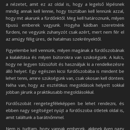
a nézetet, amit ez az oldal is, hogy a legelső lépésnek
mindig annak kell lennie, hogy tisztában kell lennünk azzal,
hogy mit akarunk a fürdőnktől. Meg kell határoznunk, milyen
típusú emberek vagyunk. Hogyha kádban szeretnénk
fürdeni, ne vegyünk zuhanyzót csak azért, mert nem fér el
az amúgy félig üres, de hatalmas szekrényektől.
Figyelembe kell vennünk, milyen magának a fürdőszobának
a kialakítása és milyen bútorokra van szükségünk. A kulcs,
hogy ne legyen túlzsúfolt és használjuk ki a rendelkezésre
álló helyet. Egy egészen kicsi fürdőszobába is mindent be
lehet tenni, amire szükségünk van, csak okosan kell dönteni.
Néha van, hogy az esztétikus megoldások helyett sokkal
jobban járunk a praktikusabb megoldásokkal.
Fürdőszobát rengetegféleképpen be lehet rendezni, és
ebben nagy segítséget nyújt a fürdőszoba ötletek oldal is,
amit találtunk a barátnőmmel.
Nem is tudtam, hogy vannak emberek, akiknek ilyen nagy