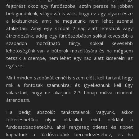
fejtörést okoz egy fürdőszoba, aztán persze ha jobban
belegondolunk, világossá is válik, hogy ez egy olyan része
a lakásunknak, amit ha megununk, nem lehet azonnal
átalakítani. Amíg egy szobát 2 nap alatt lefestünk vagy
átrendezünk, addig egy fürdőszobában sokkal kevesebb a
szabadon mozdítható tárgy, sokkal kevesebb
lehetőségünk van a bútorok mozdítására és ha mégsem
tetszik a csempe, nem lehet egy nap alatt kicserélni az
egészet.
Mint minden szobánál, ennél is szem előtt kell tartani, hogy
mik a fontosak számunkra, és igyekeznünk kell úgy
választani, hogy ne akarjunk 2-3 hónap múlva mindent
átrendezni.
Ha pedig abszolút tanácstalanok vagyunk, akkor
felkereshetünk olyan oldalakat, mint például a
furdoszobaotletek.hu, ahol rengeteg ötletet és tippet
kaphatunk a fürdőszobánk berendezéséhez, és ha