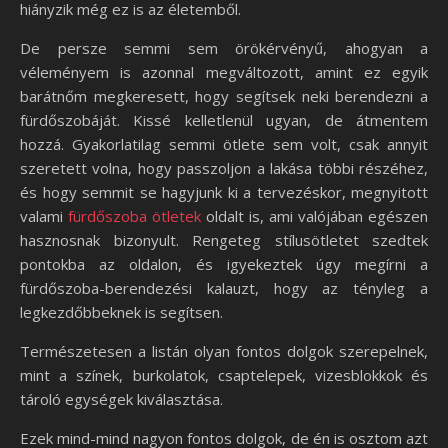
hiányzik még ez is az életemből.
De persze semmi sem örökérvényű, ahogyan a
véleményem is azonnal megváltozott, amint ez egyik
barátnőm megkeresett, hogy segítsek neki berendezni a
fürdőszobáját. Kissé kelletlenül ugyan, de átmentem
hozzá. Gyakorlatilag semmi ötlete sem volt, csak annyit
szeretett volna, hogy passzoljon a lakása többi részéhez,
és hogy semmit se hagyjunk ki a tervezéskor, megnyitott
valami
fürdőszoba ötletek
oldalt is, ami valójában egészen
hasznosnak bizonyult. Rengeteg stílusötletet szedtek
pontokba az oldalon, és igyekeztek úgy megírni a
fürdőszoba-berendezési kalauzt, hogy az tényleg a
legkezdőbbeknek is segítsen.
Természetesen a listán olyan fontos dolgok szerepelnek,
mint a színek, burkolatok, csaptelepek, vizesblokkok és
tároló egységek kiválasztása.
Ezek mind-mind nagyon fontos dolgok, de én is osztom azt