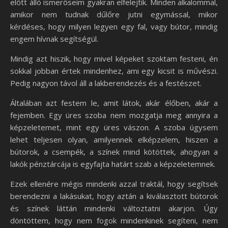
előtt álló ismerőseim gyakran elfelejtik. Minden alkalommal,
amikor nem tudnak dűlőre jutni egymással, mikor
kérdéses, hogy milyen legyen egy fal, vagy bútor, mindig
engem hívnak segítségül.
Mindig azt hiszik, hogy mivel képeket szoktam festeni, én
sokkal jobban értek mindenhez, ami egy kicsit is művészi.
Pedig nagyon távol áll a lakberendezés és a festészet.
Általában azt festem le, amit látok, akár élőben, akár a
fejemben. Egy üres szoba nem mozgatja meg annyira a
képzeletemet, mint egy üres vászon. A szoba úgysem
lehet teljesen olyan, amilyennek elképzelem, hiszen a
bútorok, a csempék, a színek mind kötöttek, ahogyan a
lakók pénztárcája is egyfajta határt szab a képzeletemnek.
Ezek ellenére mégis mindenki azzal traktál, hogy segítsek
berendezni a lakásukat, hogy aztán a kiválasztott bútorok
és színek láttán mindenki változtatni akarjon. Úgy
döntöttem, hogy nem fogok mindenkinek segíteni, nem