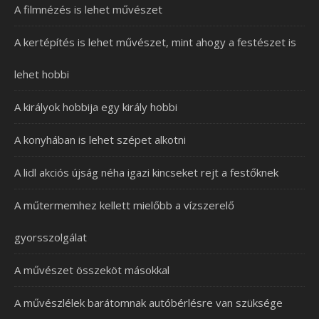
A filmnézés is lehet művészet
A kertépítés is lehet művészet, mint ahogy a festészet is
lehet hobbi
A királyok hobbija egy király hobbi
A konyhában is lehet szépet alkotni
A lidl akciós újság néha igazi kincseket rejt a festőknek
A műtermemhez kellett mielőbb a vízszerelő
gyorsszolgálat
A művészet összeköt másokkal
A művészlélek barátomnak autóbérlésre van szüksége